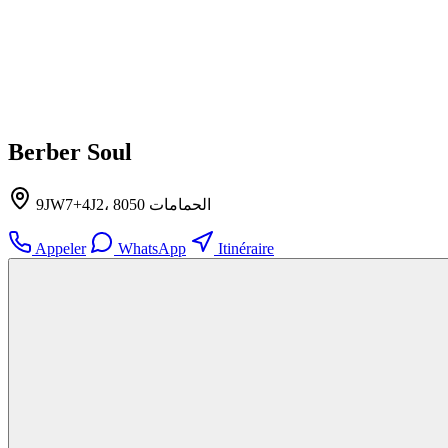
Berber Soul
9JW7+4J2، الحمامات 8050
Appeler
WhatsApp
Itinéraire