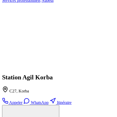
Services professionnels
Nabeul
Station Agil Korba
C27, Korba
Appeler
WhatsApp
Itinéraire