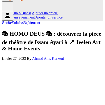
Ajouter un business
Ajouter un article
Ajouter un événement
Ajouter un service
Connexion
Art & Culture
Inscription
Événement
🎭 HOMO DEUS 🎭 : découvrez la pièce
de théâtre de Issam Ayari à 📍 Jeelen Art
& Home Events
janvier 27, 2023
By
Ahmed Anis Kerkeni