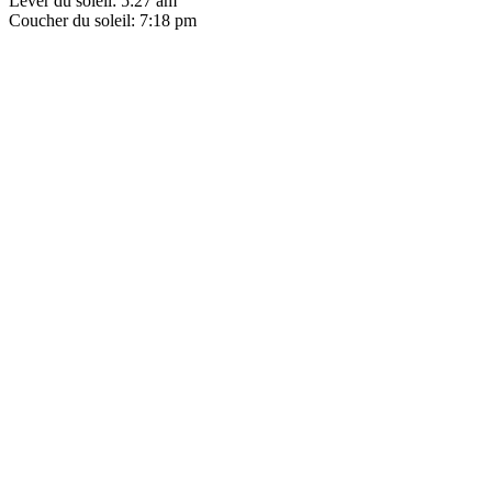
Lever du soleil: 5:27 am
Coucher du soleil: 7:18 pm