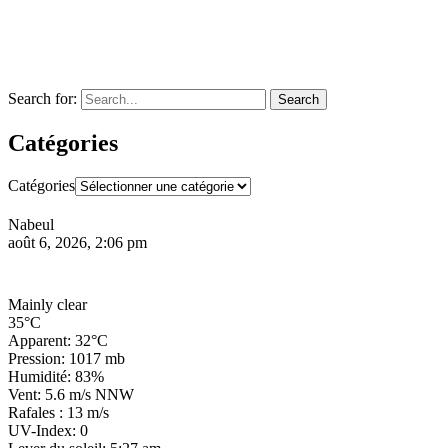
Search for:
Search
Catégories
Catégories
Nabeul
août 6, 2026, 2:06 pm
Mainly clear
35°C
Apparent: 32°C
Pression: 1017 mb
Humidité: 83%
Vent: 5.6 m/s NNW
Rafales : 13 m/s
UV-Index: 0