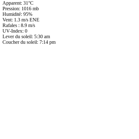
Apparent: 31°C
Pression: 1016 mb
Humidité: 95%
Vent: 1.3 m/s ENE
Rafales : 8.9 m/s
UV-Index: 0
Lever du soleil: 5:30 am
Coucher du soleil: 7:14 pm