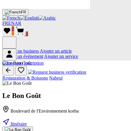
FR
FR
EN
AR
0
0
Ajouter un business
Ajouter un article
Ajouter un événement
Ajouter un service
Connexion
Inscription
Restauration & Boissons
Nabeul
Le Bon Goût
Boulevard de l'Environnement korba
Itinéraire