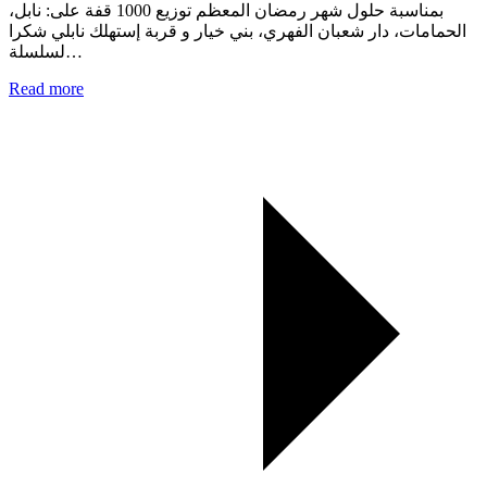
بمناسبة حلول شهر رمضان المعظم توزيع 1000 قفة على: نابل،
الحمامات، دار شعبان الفهري، بني خيار و قربة إستهلك نابلي شكرا
لسلسلة…
Read more