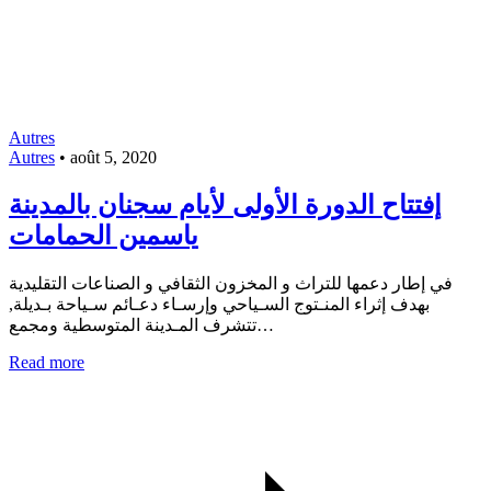
Autres
Autres
•
août 5, 2020
إفتتاح الدورة الأولى لأيام سجنان بالمدينة
ياسمين الحمامات
في إطار دعمها للتراث و المخزون الثقافي و الصناعات التقليدية
بهدف إثراء المنـتوج السـياحي وإرسـاء دعـائم سـياحة بـديلة,
تتشرف المـدينة المتوسطية ومجمع…
Read more