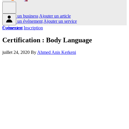
Ajouter un business
Ajouter un article
Ajouter un événement
Ajouter un service
Connexion
Événement
Inscription
Certification : Body Language
juillet 24, 2020
By
Ahmed Anis Kerkeni