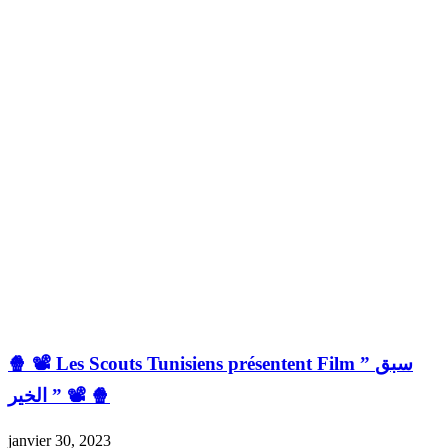
🍿 📽️ Les Scouts Tunisiens présentent Film ” سبق
الخير ” 📽️ 🍿
janvier 30, 2023