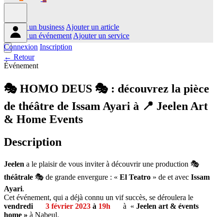
Ajouter un business
Ajouter un article
Ajouter un événement
Ajouter un service
Connexion
Inscription
← Retour
Événement
🎭 HOMO DEUS 🎭 : découvrez la pièce
de théâtre de Issam Ayari à 📍 Jeelen Art
& Home Events
Description
Jeelen
a le plaisir de vous inviter à découvrir une production 🎭
théâtrale
🎭 de grande envergure : «
El Teatro
» de et avec
Issam
Ayari
.
Cet événement, qui a déjà connu un vif succès, se déroulera le
vendredi
3 février 2023
à
19h
à «
Jeelen art & évents
home »
à Nabeul.