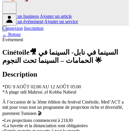
Ajouter un business
Ajouter un article
Ajouter un événement
Ajouter un service
Connexion
Inscription
← Retour
Événement
Cinétoile🎥 السينما في نابل- السينما في
الحمامات – السينما تحت النجوم 🌟
Description
*DU 9 AOÛT 02:00 AU 12 AOÛT 05:00
*A plage sidi Mahrssi ,el Kobba Nabeul
À l’occasion de la 3ème édition du festival Cinétoile, Med’ACT a
mit pour vous tout un programme de projection riche et diversifié,
purement Tunisien 🎬
•Les projections commencent à 21h30
•La bavette et la distanciation sont obligatoires
•Entrée gratuite et ouverte à tout le monde