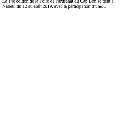
La 14e édition de la Foire de l’artisanat du Cap Bon se tient à
Nabeul du 12 au août 2019, avec la participation d’une…