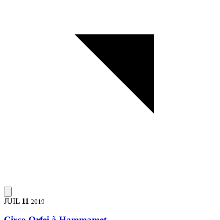
JUIL
11
2019
Circo Orfei à Hammamet