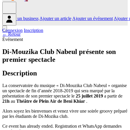
Ajouter un business
Ajouter un article
Ajouter un événement
Ajouter 
Connexion
Inscription
← Retour
Événement
Di-Mouzika Club Nabeul présente son
premier spectacle
Description
La conservatoire du musique « Di-Mouzika Club Nabeul » organise
un spectacle de fin d’année 2018-2019 qui sera marqué par la
présentation de son premier spectacle le
25 juillet 2019
a partir de
21h
au
Théâtre de Plein Air de Beni Khiar
.
Alors soyez les bienvenues et venez vivre une soirée groovy préparé
par les étudiants de Di-Mozika club.
Ce event has already ended. Registration et WhatsApp demandes