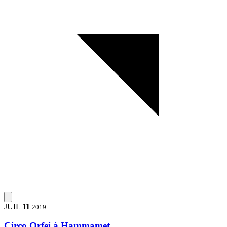
JUIL
11
2019
Circo Orfei à Hammamet