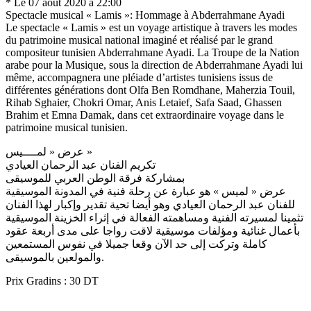
* Le 07 août 2020 à 22:00
Spectacle musical « Lamis »: Hommage à Abderrahmane Ayadi
Le spectacle « Lamis » est un voyage artistique à travers les modes
du patrimoine musical national imaginé et réalisé par le grand
compositeur tunisien Abderrahmane Ayadi. La Troupe de la Nation
arabe pour la Musique, sous la direction de Abderrahmane Ayadi lui
même, accompagnera une pléiade d’artistes tunisiens issus de
différentes générations dont Olfa Ben Romdhane, Maherzia Touil,
Rihab Sghaier, Chokri Omar, Anis Letaief, Safa Saad, Ghassen
Brahim et Emna Damak, dans cet extraordinaire voyage dans le
patrimoine musical tunisien.
عرض « لمــــيس »
تكريم الفنان عبد الرحمان العيادي
بمشاركة فرقة الوطن العربي للموسيقى
عرض « لميس » هو عبارة عن رحلة فنية في المدونة الموسيقية
للفنان عبد الرحمان العيادي وهو أيضا تحية تقدير وإكبار لهذا الفنان
تثمينا لمسيرته الفنية ومساهمته الفعالة في إثراء الخزينة الموسيقية
بأعمال غنائية ومؤلفات موسيقية لاقت رواجا على مدى أربعة عقود
كاملة وتركت إلى حد الآن وقعا جميلا في نفوس المستمعين
والمولعين بالموسيقى.
Prix Gradins : 30 DT