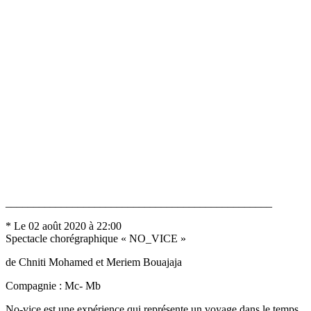
________________________________________________
* Le 02 août 2020 à 22:00
Spectacle chorégraphique « NO_VICE »
de Chniti Mohamed et Meriem Bouajaja
Compagnie : Mc- Mb
No-vice est une expérience qui représente un voyage dans le temps