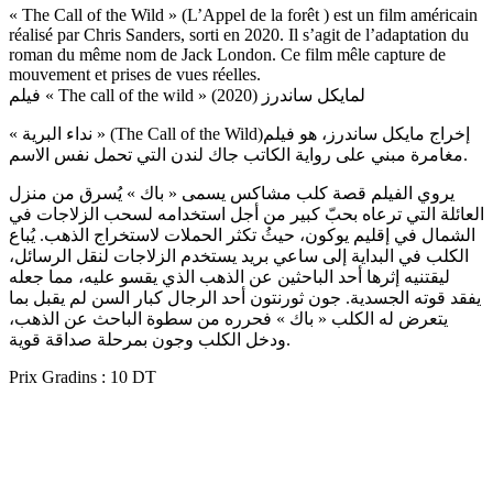
« The Call of the Wild » (L’Appel de la forêt ) est un film américain
réalisé par Chris Sanders, sorti en 2020. Il s’agit de l’adaptation du
roman du même nom de Jack London. Ce film mêle capture de
mouvement et prises de vues réelles.
فيلم « The call of the wild » لمايكل ساندرز (2020)
« نداء البرية » (The Call of the Wild)‏ إخراج مايكل ساندرز، هو فيلم
مغامرة مبني على رواية الكاتب جاك لندن التي تحمل نفس الاسم.
يروي الفيلم قصة كلب مشاكس يسمى « باك » يُسرق من منزل
العائلة التي ترعاه بحبّ كبير من أجل استخدامه لسحب الزلاجات في
الشمال في إقليم يوكون، حيثُ تكثر الحملات لاستخراج الذهب. يُباع
الكلب في البداية إلى ساعي بريد يستخدم الزلاجات لنقل الرسائل،
ليقتنيه إثرها أحد الباحثين عن الذهب الذي يقسو عليه، مما جعله
يفقد قوته الجسدية. جون ثورنتون أحد الرجال كبار السن لم يقبل بما
يتعرض له الكلب « باك » فحرره من سطوة الباحث عن الذهب،
ودخل الكلب وجون بمرحلة صداقة قوية.
Prix Gradins : 10 DT