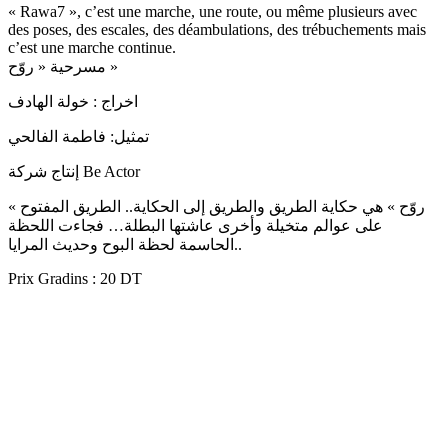
« Rawa7 », c’est une marche, une route, ou même plusieurs avec
des poses, des escales, des déambulations, des trébuchements mais
c’est une marche continue.
مسرحية « روّح »
اخراج : خولة الهادف
تمثيل: فاطمة الفالحي
إنتاج شركة Be Actor
« روّح » هي حكاية الطريق والطريق إلى الحكاية.. الطريق المفتوح
على عوالم متخيلة وأخرى عاشتها البطلة… فجاءت اللحظة
الحاسمة لحظة البوح وحديث المرايا..
Prix Gradins : 20 DT