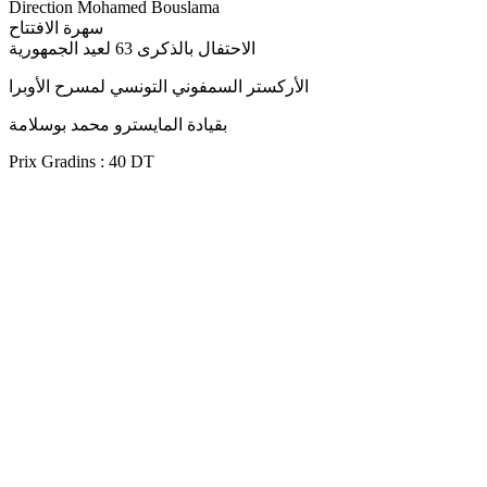
Direction Mohamed Bouslama
سهرة الافتتاح
الاحتفال بالذكرى 63 لعيد الجمهورية
الأركستر السمفوني التونسي لمسرح الأوبرا
بقيادة المايسترو محمد بوسلامة
Prix Gradins : 40 DT