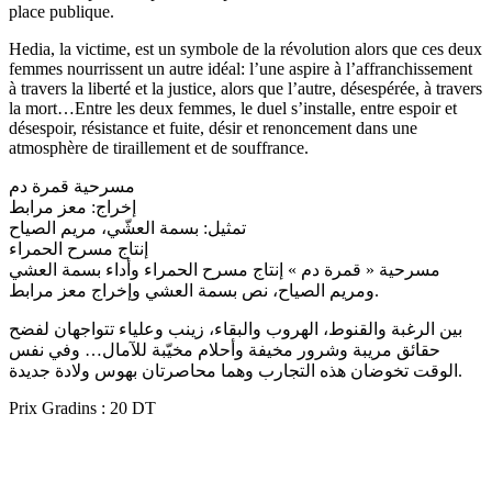
place publique.
Hedia, la victime, est un symbole de la révolution alors que ces deux
femmes nourrissent un autre idéal: l’une aspire à l’affranchissement
à travers la liberté et la justice, alors que l’autre, désespérée, à travers
la mort…Entre les deux femmes, le duel s’installe, entre espoir et
désespoir, résistance et fuite, désir et renoncement dans une
atmosphère de tiraillement et de souffrance.
مسرحية قمرة دم
إخراج: معز مرابط
تمثيل: بسمة العشّي، مريم الصياح
إنتاج مسرح الحمراء
مسرحية « قمرة دم » إنتاج مسرح الحمراء وأداء بسمة العشي
ومريم الصياح، نص بسمة العشي وإخراج معز مرابط.
بين الرغبة والقنوط، الهروب والبقاء، زينب وعلياء تتواجهان لفضح
حقائق مريبة وشرور مخيفة وأحلام مخيّبة للآمال… وفي نفس
الوقت تخوضان هذه التجارب وهما محاصرتان بهوس ولادة جديدة.
Prix Gradins : 20 DT