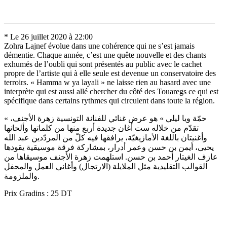
____________________________________________________
* Le 26 juillet 2020 à 22:00
Zohra Lajnef évolue dans une cohérence qui ne s’est jamais
démentie. Chaque année, c’est une quête nouvelle et des chants
exhumés de l’oubli qui sont présentés au public avec le cachet
propre de l’artiste qui à elle seule est devenue un conservatoire des
terroirs. « Hamma w ya layali » ne laisse rien au hasard avec une
interprète qui est aussi allé chercher du côté des Touaregs ce qui est
spécifique dans certains rythmes qui circulent dans toute la région.
« حمّة ويا ليلي » هو عرض غنائي للفنانة التونسية زهرة الأجنف،
تقدّم من خلاله ست أغان جديدة أربع منها من كلماتها وألحانها
وأغنيتان باللغة الأمازيغيّة، يرافقها فيه كلّ من المردّدين عبد الله
يحيى، أيمن بن حسن وعمر أدرار، بمشاركة فرقة موسيقية يقودها
عازف الغيتار أحمد بن حسن. استلهمت زهرة الأجنف موسيقاها من
القوالب التقليدية مثل الملايلة (الارتجال) وأغاني العمل والمحفل
والملزومة.
Prix Gradins : 25 DT