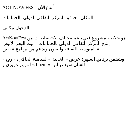
ACT NOW FEST أبدع الأن
المكان : حدائق المركز الثقافي الدولي بالحمامات
الدخول مجّاني
ActNowFest هو خلاصة مشروع فني يضم مختلف الاختصاصات من
إنتاج المركز الثقافي الدولي بالحمامات – بيت البحر الأبيض
المتوسط للثقافة والفنون وبدعم من برنامج « تفنن ».
ويتضمن برنامج السهرة عرض « الخابية » لسامية الحامّي، « ريح »
لمريم عزيزي و « Lueur » للفنان سيف بالنية .