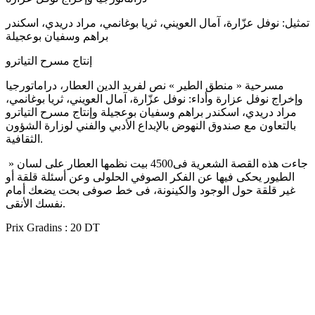
تمثيل: نوفل عزّارة، آمال العويني، ثريا بوغانمي، مراد دريدي، اسكندر
براهم وسفيان بوعجيلة
إنتاج مسرح التياترو
مسرحية « منطق الطير » نص لفريد الدين العطار، دراماتورجيا
وإخراج نوفل عزارة وأداء: نوفل عزّارة، آمال العويني، ثريا بوغانمي،
مراد دريدي، اسكندر براهم وسفيان بوعجيلة وإنتاج مسرح التياترو
بالتعاون مع صندوق النهوض بالإبداع الأدبي والفني لوزارة الشؤون
الثقافية.
» جاءت هذه القصة الشعرية فى4500 بيت نظمها العطار على لسان
الطيور يحكى فيها عن الفكر الصوفي الحلولى وعن أسئلة قلقة أو
غير قلقة حول الوجود والكينونة، فى خط صوفى بحت يضعك أمام
نفسك الأنقى.
Prix Gradins : 20 DT