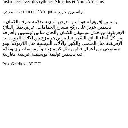
fusionnées avec des rythmes Africains et Nord-Africains.
عرض « Jasmin de l’Afrique » لياسمين عزيز
« ياسمين إفريقيا » هو اسم العرض الذي ستقدّمه عازفة الكمان
ياسمين عزيز على ركح مسرح الحمامات، عرض يمثّل القارّة
الإفريقية من خلال موسيقى الكمان وألحان فنانين تونسيين وأفارقة
من كلّ أنحاء القارّة السّمراء. العرض هو مزج بين الآلات الموسيقية
الإفريقية مثل الجيمبي والكورا والآلات التونسية مثل الدّربوكة، وهو
مستوحى من أعمال فنانين مثل كريم زياد و أومو سانغاري وتقدّم
فيه ياسمين توليفة موسيقية افريقية مغاربية.
Prix Gradins : 30 DT